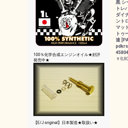
黒 シ
トレバー
ダイ
ント
マット
トゥー
速 [P
pdkrs
45804
100％化学合成エンジンオイル★好評
￥8,8
発売中★
【E/J original】日本製造★取扱い★