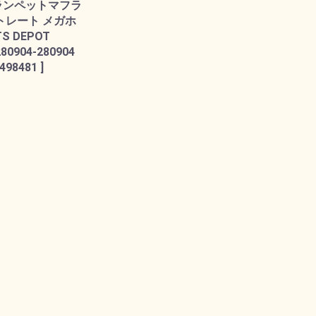
ランペットマフラ
ストレート メガホ
TS DEPOT
280904-280904
498481 ]