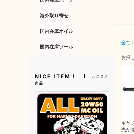
国内在庫パーツ
コントロール
サスペンション
タイヤ／ホイール
タンク／フェンダー
トランスミッション／
フットコントロール
ボディー
マフラー／排気系
ライト／ウインカー
ラック／キャリア
電気系／エレクトリッ
ブレーキ
エアー／吸気系
海外取り寄せ
便利パーツ
その他
レバー
ミラー
ハンドル
スロットル／グ
リア
ガスキャップ
キックスタータ
ブレーキレバー
フットペグ
ハイウェイペグ
シフトペグ
シフターレバー
ガスタンク
キックスタンド
ボルトキャップ
ドレスアップ
サイドカバー
マフラー
フランジガスケ
チューンナップ
サイレンサー
バルブ電球
テールライト
ウインカー
サドルバッグ
ラゲッジラック
サドルバックサ
アクセサリー
燃料調整
ソレノイド
イグニッション
マスターシリン
リプレイスメン
キャブレター
ジェット
その他
エンジン
クラッチ
ク
ツ
国内在庫オイル
全て
|
オイル／フィルター
バッテリー
国内在庫ツール
フィルター
工具／その他
エンジンオイル
ミッションオイ
プライマリーオ
フォークオイル
ブレーキフルー
オイル交換セッ
アクセサリー
バッテリーカバ
AGMバッテリ
お探
工具／ツール
配線加工ツール
ハンドツール／
電気系
タイヤ／ホイー
エンジン
ブレーキ
トランスミッシ
その他
工具セット
サスペンション
オイル交換
チューニング
NICE ITEM！
おススメ
商品
ギヤ
先が