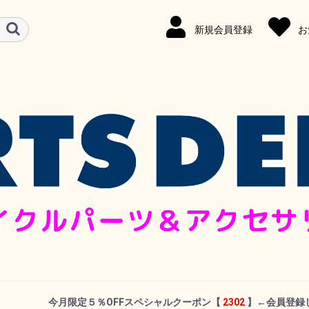
新規会員登録
お
今月限定５％OFFスペシャルクーポン
【
2302
】←
会員登録