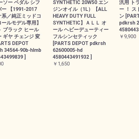
ーソー ペダル シフ
SYNTHETIC 20W50 エン
汎用 ト
 【1991-2017
ジンオイル（1L）【ALL
ー ！ 
ナ系／純正ミッドコ
HEAVY DUTY FULL
ン [PAR
ロールモデル専用】
SYNTHETIC】ＡＬＬ オ
pdkrsh 
 ブラック ヒール
ール ヘビーデューティー
4580443
 ギヤ チェンジ 変
フルシンセティック
￥9,900
ARTS DEPOT
[PARTS DEPOT pdkrsh
h 34564-90b-hlmb
62600005-hd
43499839 ]
4580443491932 ]
00
￥1,650