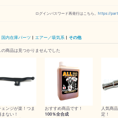
リップ
ー
ット
ポート
ダー
トパー
オイルゲージ
ログインパスワード再発行はこちら。
https://par
国内在庫パーツ
|
エアー／吸気系
|
その他
ル
イル
ド
ト
ー
ー
ALL オール
VTG
SPECTRO スペクトロ
REVTECH レブテック
Royal Purple ロイヤル
ハーレーダビッドソン
MOTOR FACTORYモ
DRAG ドラッグスペシ
MOTUL モチュール
パープル
ーターファクトリー
ャリティーズ
しの商品は見つかりませんでした
その他
ル
ョン
チェンジが楽！つま
おすすめ商品です！
人気商品
傷まない！
100％全合成
定！