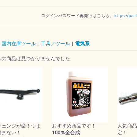
リップ
ー
ット
ポート
ダー
トパー
オイルゲージ
ログインパスワード再発行はこちら。
https://par
国内在庫ツール
|
工具／ツール
|
電気系
ル
イル
ド
ト
ー
ー
ALL オール
VTG
SPECTRO スペクトロ
REVTECH レブテック
Royal Purple ロイヤル
ハーレーダビッドソン
MOTOR FACTORYモ
DRAG ドラッグスペシ
MOTUL モチュール
パープル
ーターファクトリー
ャリティーズ
しの商品は見つかりませんでした
その他
ル
ョン
チェンジが楽！つま
おすすめ商品です！
人気商品
傷まない！
100％全合成
定！