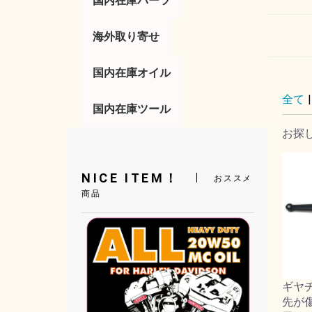
国内在庫パーツ
コントロール
サスペンション
タイヤ／ホイール
タンク／フェンダー
トランスミッション／
フットコントロール
ボディー
マフラー／排気系
ライト／ウインカー
ラック／キャリア
電気系／エレクトリッ
ブレーキ
エアー／吸気系
海外取り寄せ
便利パーツ
その他
レバー
ミラー
ハンドル
スロットル／グ
リア
ガスキャップ
キックスタータ
ブレーキレバー
フットペグ
ハイウェイペグ
シフトペグ
シフターレバー
ガスタンク
キックスタンド
ボルトキャップ
ドレスアップ
サイドカバー
マフラー
フランジガスケ
チューンナップ
サイレンサー
バルブ電球
テールライト
ウインカー
サドルバッグ
ラゲッジラック
サドルバックサ
アクセサリー
燃料調整
ソレノイド
イグニッション
マスターシリン
リプレイスメン
キャブレター
ジェット
その他
エンジン
クラッチ
ク
ツ
国内在庫オイル
全て
|
オイル／フィルター
バッテリー
国内在庫ツール
フィルター
工具／その他
エンジンオイル
ミッションオイ
プライマリーオ
フォークオイル
ブレーキフルー
オイル交換セッ
アクセサリー
バッテリーカバ
AGMバッテリ
お探
工具／ツール
配線加工ツール
ハンドツール／
電気系
タイヤ／ホイー
エンジン
ブレーキ
トランスミッシ
その他
工具セット
サスペンション
オイル交換
チューニング
NICE ITEM！
おススメ
商品
ギヤ
先が