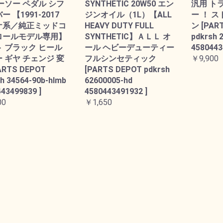
ーソー ペダル シフ
SYNTHETIC 20W50 エン
汎用 ト
 【1991-2017
ジンオイル（1L）【ALL
ー ！ 
ナ系／純正ミッドコ
HEAVY DUTY FULL
ン [PAR
ロールモデル専用】
SYNTHETIC】ＡＬＬ オ
pdkrsh 
 ブラック ヒール
ール ヘビーデューティー
4580443
 ギヤ チェンジ 変
フルシンセティック
￥9,900
ARTS DEPOT
[PARTS DEPOT pdkrsh
h 34564-90b-hlmb
62600005-hd
43499839 ]
4580443491932 ]
00
￥1,650