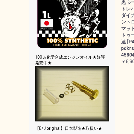
黒 シ
トレバー
ダイ
ント
マット
トゥー
速 [P
pdkrs
45804
100％化学合成エンジンオイル★好評
￥8,8
発売中★
【E/J original】日本製造★取扱い★