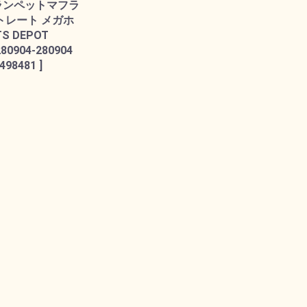
ランペットマフラ
ストレート メガホ
TS DEPOT
280904-280904
498481 ]