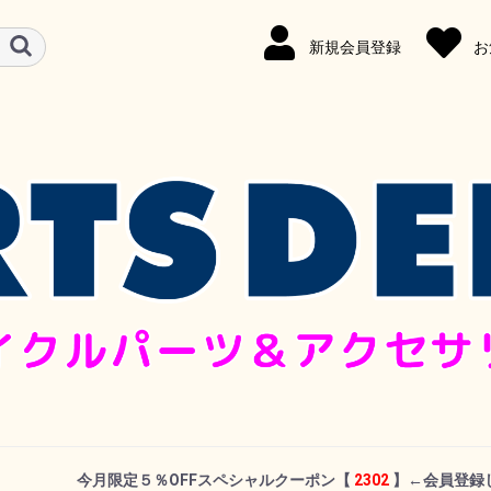
新規会員登録
お
今月限定５％OFFスペシャルクーポン
【
2302
】←
会員登録