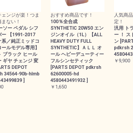
チェンジが楽！つま
おすすめ商品です！
人気商品
傷まない！
100％全合成
定！
ーソー ペダル シフ
SYNTHETIC 20W50 エン
汎用 ト
 【1991-2017
ジンオイル（1L）【ALL
ー ！ 
ナ系／純正ミッドコ
HEAVY DUTY FULL
ン [PAR
ロールモデル専用】
SYNTHETIC】ＡＬＬ オ
pdkrsh 
 ブラック ヒール
ール ヘビーデューティー
4580443
 ギヤ チェンジ 変
フルシンセティック
￥9,900
ARTS DEPOT
[PARTS DEPOT pdkrsh
h 34564-90b-hlmb
62600005-hd
43499839 ]
4580443491932 ]
00
￥1,650