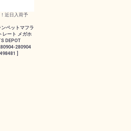
！近日入荷予
ランペットマフラ
ストレート メガホ
TS DEPOT
280904-280904
498481 ]