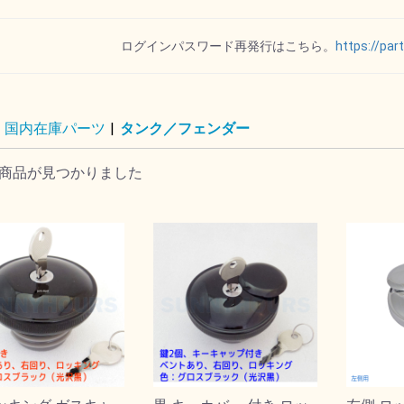
リップ
ー
ット
ポート
ダー
トパー
オイルゲージ
ログインパスワード再発行はこちら。
https://par
国内在庫パーツ
|
タンク／フェンダー
ル
イル
ド
ト
ー
ー
ALL オール
VTG
SPECTRO スペクトロ
REVTECH レブテック
Royal Purple ロイヤル
ハーレーダビッドソン
MOTOR FACTORYモ
DRAG ドラッグスペシ
MOTUL モチュール
パープル
ーターファクトリー
ャリティーズ
商品が見つかりました
その他
ル
ョン