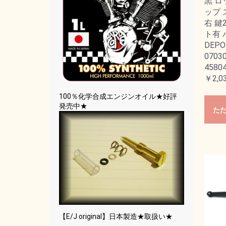
黒 ロ
ップ 
右 鍵
ト有 
DEPOT
0703
45804
￥2,0
100％化学合成エンジンオイル★好評
発売中★
た
【E/J original】日本製造★取扱い★