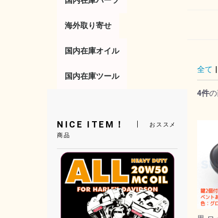
国内在庫パーツ
コントロール
サスペンション
タイヤ／ホイール
タンク／フェンダー
トランスミッション／
フットコントロール
ボディー
マフラー／排気系
ライト／ウインカー
ラック／キャリア
電気系／エレクトリッ
ブレーキ
エアー／吸気系
海外取り寄せ
便利パーツ
その他
レバー
ミラー
ハンドル
スロットル／グ
リア
ガスキャップ
キックスタータ
ブレーキレバー
フットペグ
ハイウェイペグ
シフトペグ
シフターレバー
ガスタンク
キックスタンド
ボルトキャップ
ドレスアップ
サイドカバー
マフラー
フランジガスケ
チューンナップ
サイレンサー
バルブ電球
テールライト
ウインカー
サドルバッグ
ラゲッジラック
サドルバックサ
アクセサリー
燃料調整
ソレノイド
イグニッション
マスターシリン
リプレイスメン
キャブレター
ジェット
その他
エンジン
クラッチ
ク
ツ
国内在庫オイル
全て
|
オイル／フィルター
バッテリー
国内在庫ツール
フィルター
工具／その他
エンジンオイル
ミッションオイ
プライマリーオ
フォークオイル
ブレーキフルー
オイル交換セッ
アクセサリー
バッテリーカバ
AGMバッテリ
4件
の
工具／ツール
配線加工ツール
ハンドツール／
電気系
タイヤ／ホイー
エンジン
ブレーキ
トランスミッシ
その他
工具セット
サスペンション
オイル交換
チューニング
NICE ITEM！
おススメ
商品