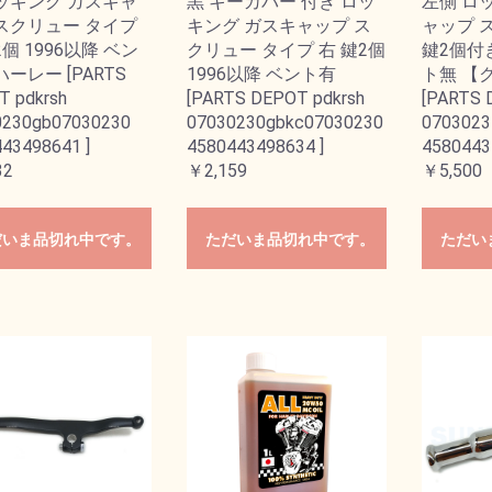
ッキング ガスキャ
黒 キーカバー 付き ロッ
左側 ロ
スクリュー タイプ
キング ガスキャップ ス
ャップ 
2個 1996以降 ベン
クリュー タイプ 右 鍵2個
鍵2個付き
ハーレー [PARTS
1996以降 ベント有
ト無 【
 pdkrsh
[PARTS DEPOT pdkrsh
[PARTS 
0230gb07030230
07030230gbkc07030230
0703023
43498641 ]
4580443498634 ]
4580443
32
￥2,159
￥5,500
だいま品切れ中です。
ただいま品切れ中です。
ただい