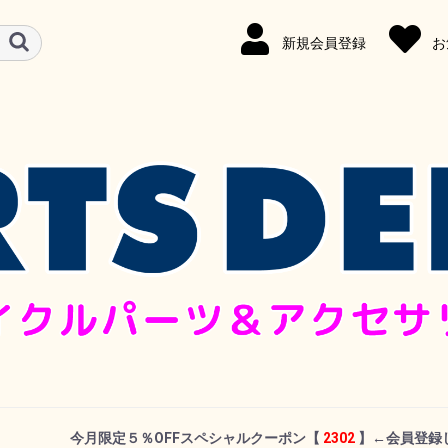
新規会員登録
お
今月限定５％OFFスペシャルクーポン
【
2302
】←
会員登録