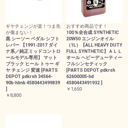
ギヤチェンジが楽！つま先
おすすめ商品です！
が傷まない！
100％全合成 SYNTHETIC
黒 シーソー ペダル シフト
20W50 エンジンオイル
レバー 【1991-2017 ダイ
（1L）【ALL HEAVY DUTY
ナ系／純正ミッドコントロ
FULL SYNTHETIC】ＡＬＬ
ールモデル専用】 マット
オール ヘビーデューティー
ブラック ヒール トゥー ギ
フルシンセティック
ヤ チェンジ 変速 [PARTS
[PARTS DEPOT pdkrsh
DEPOT pdkrsh 34564-
62600005-hd
90b-hlmb 4580443499839
4580443491932 ]
]
￥1,650
￥8,800