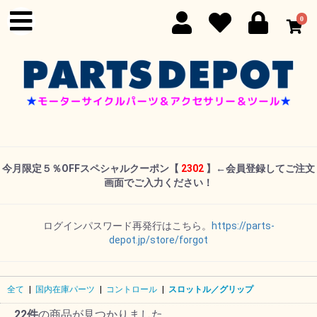
0
今月限定５％OFFスペシャルクーポン
【
2302
】←
会員登録してご注文
画面でご入力ください！
ログインパスワード再発行はこちら。
https://parts-
depot.jp/store/forgot
全て
|
国内在庫パーツ
|
コントロール
|
スロットル／グリップ
22件
の商品が見つかりました