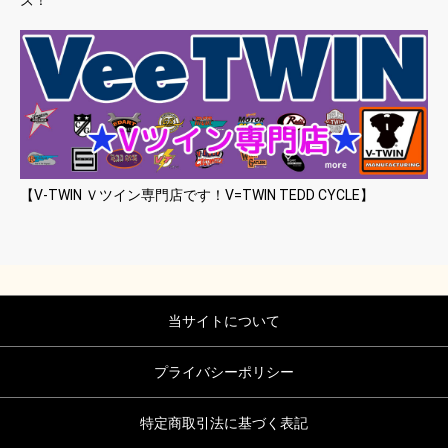
ズ！
【V-TWIN Ｖツイン専門店です！V=TWIN TEDD CYCLE】
当サイトについて
プライバシーポリシー
特定商取引法に基づく表記