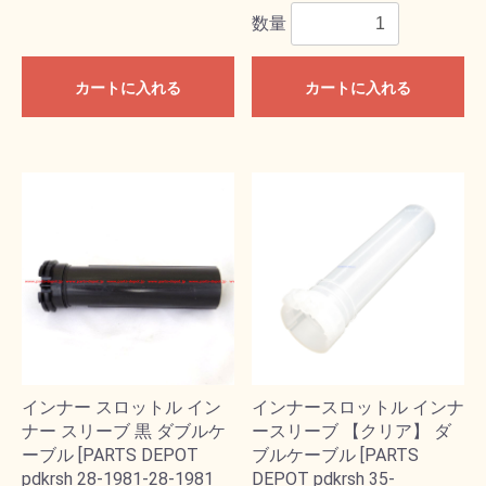
数量
カートに入れる
カートに入れる
インナー スロットル イン
インナースロットル インナ
ナー スリーブ 黒 ダブルケ
ースリーブ 【クリア】 ダ
ーブル [PARTS DEPOT
ブルケーブル [PARTS
pdkrsh 28-1981-28-1981
DEPOT pdkrsh 35-