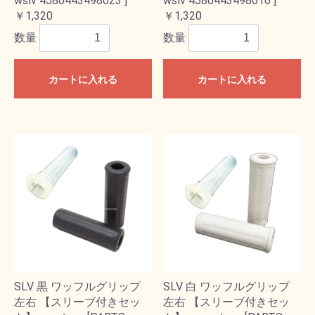
wslv 4580443498023 ]
wslv 4580443498016 ]
￥1,320
￥1,320
数量
数量
カートに入れる
カートに入れる
SLV 黒 ワッフルグリップ
SLV 白 ワッフルグリップ
左右 【スリーブ付きセッ
左右 【スリーブ付きセッ