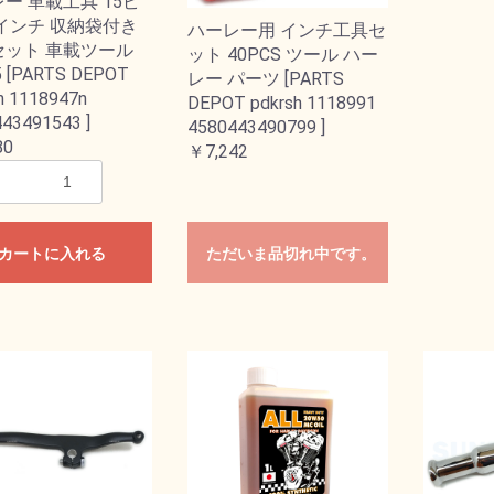
ー 車載工具 15ピ
インチ 収納袋付き
ハーレー用 インチ工具セ
セット 車載ツール
ット 40PCS ツール ハー
5 [PARTS DEPOT
レー パーツ [PARTS
h 1118947n
DEPOT pdkrsh 1118991
43491543 ]
4580443490799 ]
80
￥7,242
カートに入れる
ただいま品切れ中です。