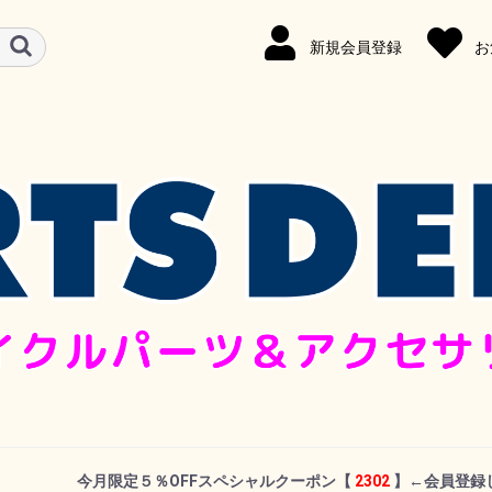
新規会員登録
お
今月限定５％OFFスペシャルクーポン
【
2302
】←
会員登録