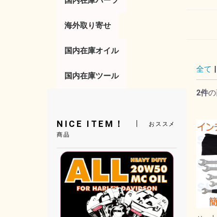
国内在庫パーツ
コントロール
サスペンション
タイヤ／ホイール
タンク／フェンダー
トランスミッション／
フットコントロール
ボディー
マフラー／排気系
ライト／ウインカー
ラック／キャリア
電気系／エレクトリッ
ブレーキ
エアー／吸気系
海外取り寄せ
便利パーツ
その他
レバー
ミラー
ハンドル
スロットル／グ
リア
ガスキャップ
キックスタータ
ブレーキレバー
フットペグ
ハイウェイペグ
シフトペグ
シフターレバー
ガスタンク
キックスタンド
ボルトキャップ
ドレスアップ
サイドカバー
マフラー
フランジガスケ
チューンナップ
サイレンサー
バルブ電球
テールライト
ウインカー
サドルバッグ
ラゲッジラック
サドルバックサ
アクセサリー
燃料調整
ソレノイド
イグニッション
マスターシリン
リプレイスメン
キャブレター
ジェット
その他
エンジン
クラッチ
ク
ツ
国内在庫オイル
全て
|
オイル／フィルター
バッテリー
国内在庫ツール
フィルター
工具／その他
エンジンオイル
ミッションオイ
プライマリーオ
フォークオイル
ブレーキフルー
オイル交換セッ
アクセサリー
バッテリーカバ
AGMバッテリ
2件
の
工具／ツール
配線加工ツール
ハンドツール／
電気系
タイヤ／ホイー
エンジン
ブレーキ
トランスミッシ
その他
工具セット
サスペンション
オイル交換
チューニング
NICE ITEM！
おススメ
商品