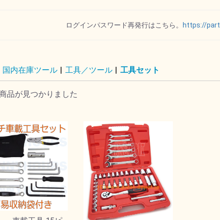
リップ
ー
ット
ポート
ダー
トパー
オイルゲージ
ログインパスワード再発行はこちら。
https://par
国内在庫ツール
|
工具／ツール
|
工具セット
ル
イル
ド
ト
ー
ー
ALL オール
VTG
SPECTRO スペクトロ
REVTECH レブテック
Royal Purple ロイヤル
ハーレーダビッドソン
MOTOR FACTORYモ
DRAG ドラッグスペシ
MOTUL モチュール
パープル
ーターファクトリー
ャリティーズ
商品が見つかりました
その他
ル
ョン