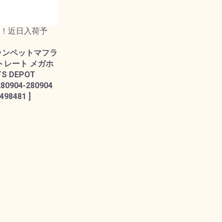
！近日入荷予
ランペットマフラ
ストレート メガホ
TS DEPOT
280904-280904
498481 ]