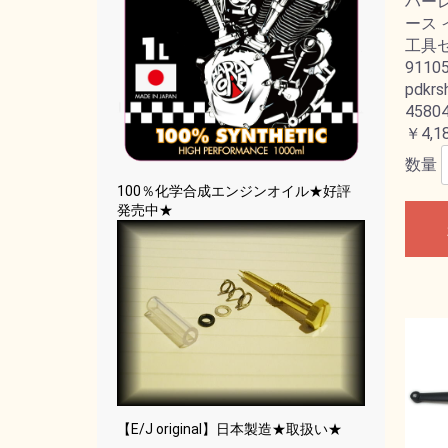
ハーレ
ース 
工具
9110
pdkrs
45804
￥4,1
数量
100％化学合成エンジンオイル★好評
発売中★
【E/J original】日本製造★取扱い★