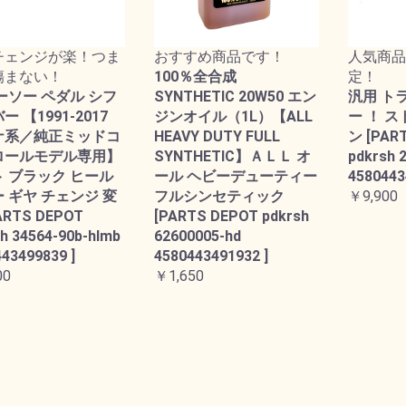
チェンジが楽！つま
おすすめ商品です！
人気商品
傷まない！
100％全合成
定！
ーソー ペダル シフ
SYNTHETIC 20W50 エン
汎用 ト
 【1991-2017
ジンオイル（1L）【ALL
ー ！ 
ナ系／純正ミッドコ
HEAVY DUTY FULL
ン [PAR
ロールモデル専用】
SYNTHETIC】ＡＬＬ オ
pdkrsh 
 ブラック ヒール
ール ヘビーデューティー
4580443
 ギヤ チェンジ 変
フルシンセティック
￥9,900
ARTS DEPOT
[PARTS DEPOT pdkrsh
h 34564-90b-hlmb
62600005-hd
43499839 ]
4580443491932 ]
00
￥1,650